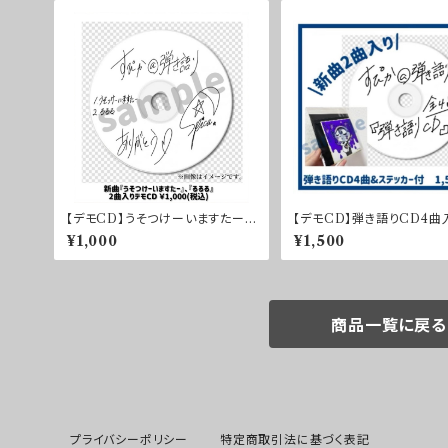
【デモCD】うそつけーいますたー/
【デモCD】弾き語りCD4曲
るるる
¥1,000
¥1,500
商品一覧に戻る
プライバシーポリシー
特定商取引法に基づく表記