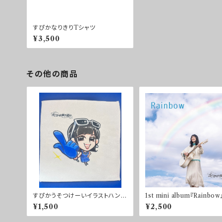
すぴかなりきりTシャツ
¥3,500
その他の商品
すぴかうそつけーいイラストハンド
1st mini album『Rainbow
タオル
¥1,500
¥2,500