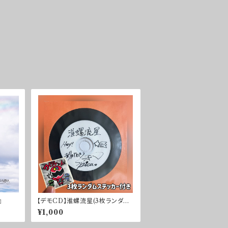
』
【デモCD】淮螺流星(3枚ランダム
ステッカー付き)
¥1,000