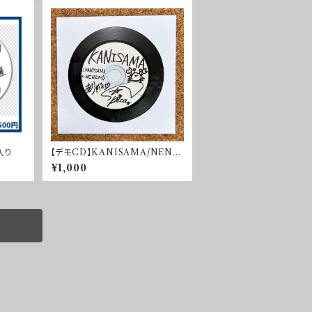
入り
【デモCD】KANISAMA/NENZ
A☆ 2曲入り
¥1,000